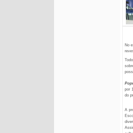
No e
reves
Tod
sobr
poss
Pop
por 
do pr
A pr
Esc
dive
Assi