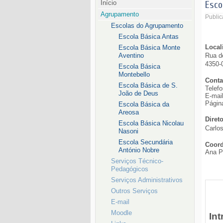
Início
Esco
Agrupamento
Public
Escolas do Agrupamento
Escola Básica Antas
Local
Escola Básica Monte
Aventino
Rua d
4350-
Escola Básica
Montebello
Conta
Escola Básica de S.
Telefo
João de Deus
E-mai
Págin
Escola Básica da
Areosa
Direto
Escola Básica Nicolau
Carlo
Nasoni
Escola Secundária
Coord
António Nobre
Ana P
Serviços Técnico-
Pedagógicos
Serviços Administrativos
Outros Serviços
E-mail
Moodle
In