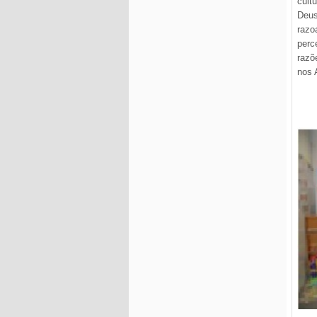
cult
Deu
razo
perc
razõ
nos 