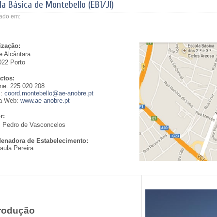
la Básica de Montebello (EB1/JI)
ado em:
ização:
e Alcântara
022 Porto
ctos:
ne:
225 020 208
l:
coord.montebello@ae-anobre.pt
a Web:
www.ae-anobre.pt
r:
s Pedro de Vasconcelos
enadora de Estabelecimento:
aula Pereira
trodução