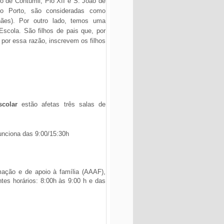
ro de Contumil, Pio XII e S. João de
do Porto, são consideradas como
hães). Por outro lado, temos uma
Escola. São filhos de pais que, por
 por essa razão, inscrevem os filhos
colar
estão afetas três salas de
unciona das 9:00/15:30h
mação e de apoio à família (AAAF),
ntes horários:
8:00h às 9:00 h e das