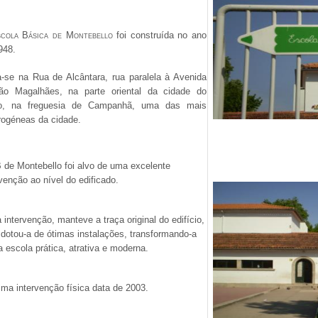
cola Básica de Montebello
foi construída no ano
948.
a-se na Rua de Alcântara, rua paralela à Avenida
ão Magalhães, na parte oriental da cidade do
to, na freguesia de Campanhã, uma das mais
rogéneas da cidade.
 de Montebello
foi alvo de uma excelente
rvenção ao nível do edificado.
 intervenção, manteve a traça original do edifício,
dotou-a de ótimas instalações, transformando-a
 escola prática, atrativa e moderna.
tima intervenção física data de 2003.