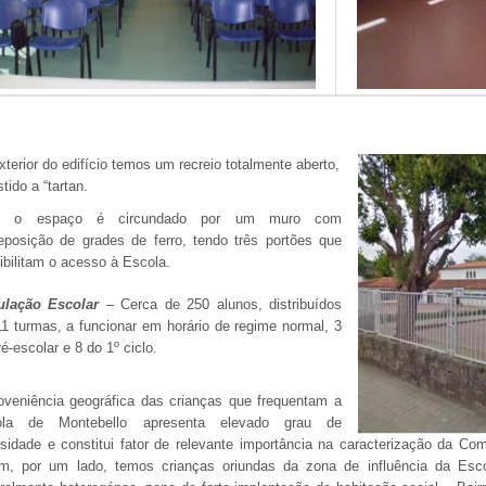
xterior do edifício temos um recreio totalmente aberto,
tido a “tartan.
o o espaço é circundado por um muro com
eposição de grades de ferro, tendo três portões que
ibilitam o acesso à Escola.
ulação Escolar
– Cerca de 250 alunos, distribuídos
11 turmas, a funcionar em horário de regime normal, 3
é-escolar e 8 do 1º ciclo.
oveniência geográfica das crianças que frequentam a
ola de Montebello apresenta elevado grau de
rsidade e constitui fator de relevante importância na caracterização da Co
m, por um lado, temos crianças oriundas da zona de influência da Escol