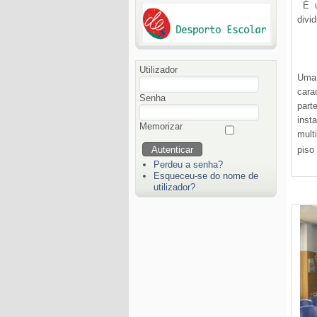
É u
divi
Utilizador
Uma 
cara
Senha
par
inst
Memorizar
mult
piso
Perdeu a senha?
Esqueceu-se do nome de
utilizador?