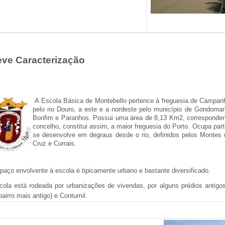
eve Caracterização
A Escola Básica de Montebello pertence à freguesia de Campanhã
pelo rio Douro, a este e a nordeste pelo município de Gondomar 
Bonfim e Paranhos. Possui uma área de 8,13 Km2, correspondente
concelho, constitui assim, a maior freguesia do Porto. Ocupa part
se desenvolve em degraus desde o rio, definidos pelos Montes 
Cruz e Currais.
paço envolvente à escola é tipicamente urbano e bastante diversificado.
cola está rodeada por urbanizações de vivendas, por alguns prédios antigo
(bairro mais antigo) e Contumil.