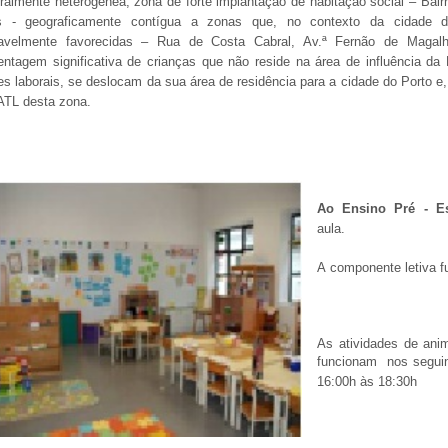
uralmente heterogénea, zona de forte implantação de habitação social – Bair
s - geograficamente contígua a zonas que, no contexto da cidade 
avelmente favorecidas – Rua de Costa Cabral, Av.ª Fernão de Magal
entagem significativa de crianças que não reside na área de influência da 
es laborais, se deslocam da sua área de residência para a cidade do Porto e,
ATL desta zona.
Ao Ensino Pré - Es
aula.
A componente letiva f
As
atividades de ani
funcionam
nos segui
16:00h às 18:30h