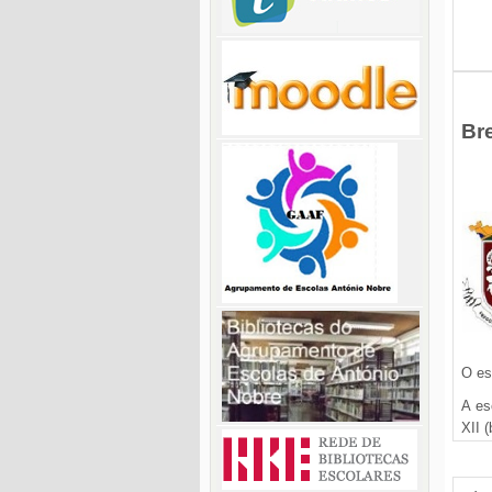
Br
O es
A es
XII 