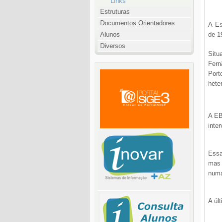
Links
Estruturas
Documentos Orientadores
A
Es
Alunos
de 1
Diversos
Situ
Fern
Por
hete
A EB
inte
Essa
mas 
numa
A úl