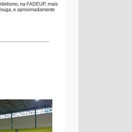
 Atletismo, na FADEUP,
mais
Vouga, e aproximadamente
________________________