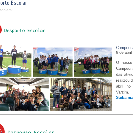
orto Escolar
ado em:
Campeonat
9 de abril
O nosso 
Campeonat
das ativ
realizou 
abril no
Varzim.
Saiba m