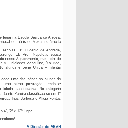
ve lugar na Escola Básica da Areosa,
ividual de
Ténis de Mesa, no âmbito
as escolas
EB Eugénio de Andrade,
urenço, EB Prof. Napoleão Sousa
 do nosso Agrupamento,
num total de
ie A – Iniciados Masculino, 9 alunos,
16 alunos e Série Única – Infantis
m cada uma das séries os alunos do
m uma ótima prestação, tendo-se
 tabela classificativa. Na categoria
o Duarte Pereira classificou-se em 1º
orreia, Inês Barbosa e Alicia Fontes
o 4º, 7º e 12º lugar.
parabéns!
A Direção do AEAN