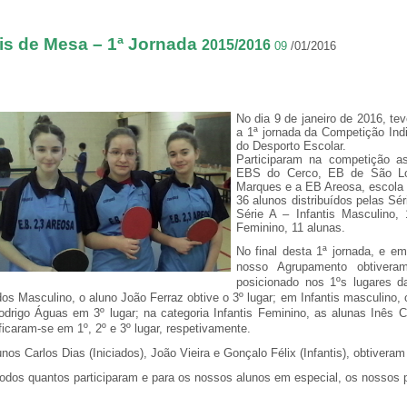
is de Mesa
– 1ª Jornada
2015/2016
09
/01/2016
No dia 9 de janeiro de 2016, te
a 1ª jornada da Competição Ind
do Desporto Escolar.
Participaram na competição 
EBS do Cerco, EB de São Lo
Marques e a EB Areosa, escola
36 alunos distribuídos pelas Sér
Série A – Infantis Masculino, 
Feminino, 11 alunas.
No final desta 1ª jornada, e e
nosso Agrupamento obtivera
posicionado nos 1ºs lugares da
dos Masculino, o aluno João Ferraz obtive o 3º lugar; em Infantis masculino, 
odrigo Águas em 3º lugar; na categoria Infantis Feminino, as alunas Inês C
ficaram-se em 1º, 2º e 3º lugar, respetivamente.
nos Carlos Dias (Iniciados), João Vieira e Gonçalo Félix (Infantis), obtiveram 
todos quantos participaram e para os nossos alunos em especial, os nossos 