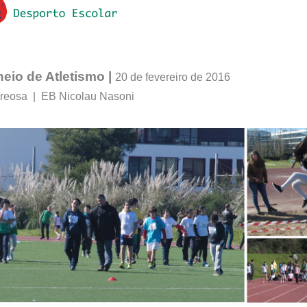
neio de Atletismo
|
20 de fevereiro de 2016
reosa | EB Nicolau Nasoni