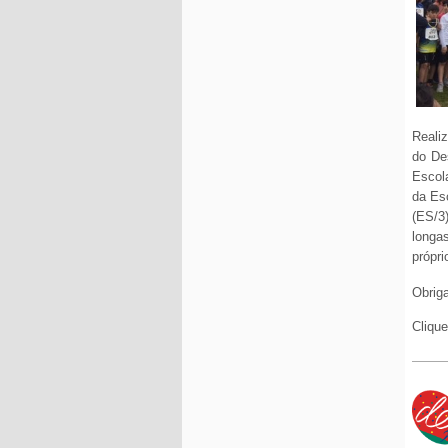
Reali
do De
Escol
da Es
(ES/3)
longa
própri
Obriga
Clique