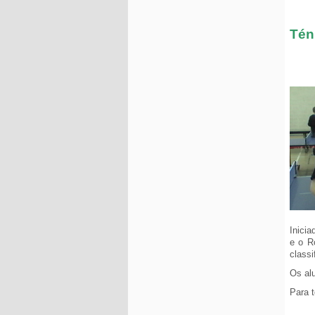
Tén
Inicia
e o R
classi
Os alu
Para 