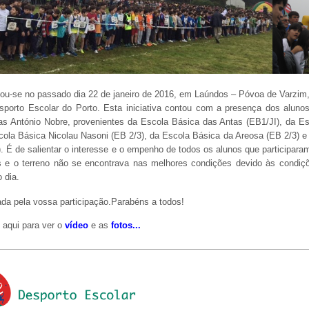
zou-se no passado dia 22 de janeiro de 2016, em
Laúndos – Póvoa de Varzim
sporto Escolar do Porto. Esta iniciativa contou com a presença dos aluno
as António Nobre, provenientes da Escola Básica das Antas (EB1/JI), da Es
cola Básica Nicolau Nasoni (EB 2/3), da Escola Básica da Areosa (EB 2/3) e
. É de salientar o interesse e o empenho de todos os alunos que participara
s e o terreno não se encontrava nas melhores condições devido às condiçõe
o dia.
da pela vossa participação.
Parabéns a todos!
 aqui para ver o
vídeo
e as
fotos
...