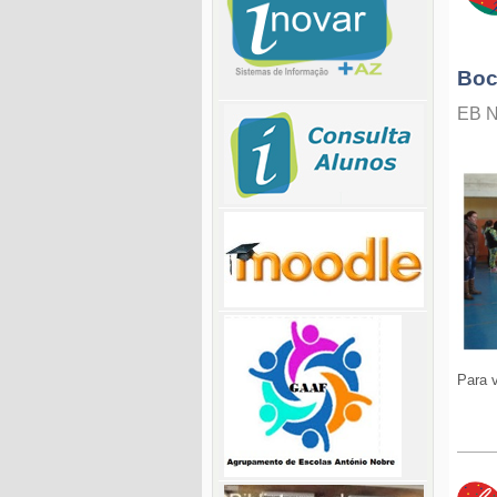
Boc
EB N
Para v